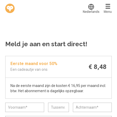
Nederlands
Menu
Translate
Werkvinders
®
Bedrijven
Meld je aan en start direct!
Vacatures
Mijn leerplek
Eerste maand voor 50%
Voucher verzilveren
Voor mij
€ 8,48
Een cadeautje van ons
Alle onderwerpen
Account en hulp
Populair
Na de eerste maand zijn de kosten € 16,95 per maand incl.
Meer
Start met leren
Favoriet
btw. Het abonnement is dagelijks opzegbaar.
klantenservice@hobp.nl
Blogs
Gestart
Inloggen
Inloggen
Erkend NRTO lid
Afgerond
Aanmelden
Talentbehoud V.S. werving en selectie.
Certificaten