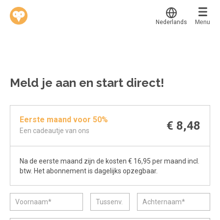
Nederlands
Menu
Translate
Werkvinders
®
Bedrijven
Meld je aan en start direct!
Vacatures
Mijn leerplek
Eerste maand voor 50%
Voucher verzilveren
Voor mij
€ 8,48
Een cadeautje van ons
Alle onderwerpen
Account en hulp
Populair
Na de eerste maand zijn de kosten € 16,95 per maand incl.
Meer
Start met leren
Favoriet
btw. Het abonnement is dagelijks opzegbaar.
klantenservice@hobp.nl
Blogs
Gestart
Inloggen
Inloggen
Erkend NRTO lid
Afgerond
Aanmelden
Talentbehoud V.S. werving en selectie.
Certificaten