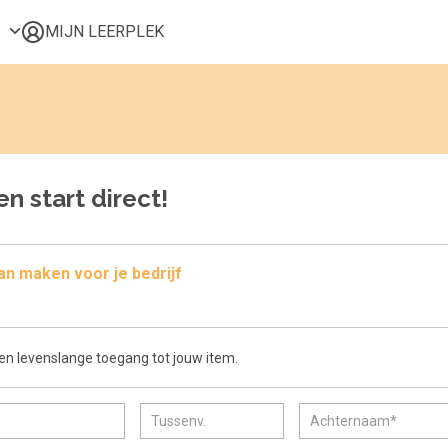
MIJN LEERPLEK
Voor mij
Alle onderwerpen
Populair
Favoriet
n start direct!
Gestart
Afgerond
Certificaten
lan maken voor je bedrijf
en levenslange toegang tot jouw item.