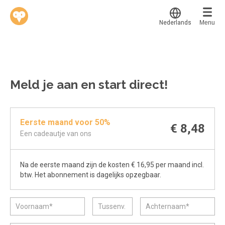
Nederlands
Menu
Translate
Werkvinders
®
Bedrijven
Meld je aan en start direct!
Vacatures
Mijn leerplek
Eerste maand voor 50%
Voucher verzilveren
Voor mij
€ 8,48
Een cadeautje van ons
Alle onderwerpen
Account en hulp
Populair
Na de eerste maand zijn de kosten € 16,95 per maand incl.
Meer
Start met leren
Favoriet
btw. Het abonnement is dagelijks opzegbaar.
klantenservice@hobp.nl
Blogs
Gestart
Inloggen
Inloggen
Erkend NRTO lid
Afgerond
Aanmelden
Talentbehoud V.S. werving en selectie.
Certificaten