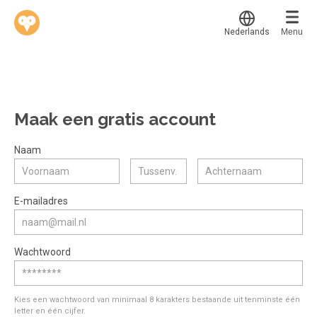
Nederlands
Menu
Translate
Werkvinders
®
Bedrijven
Maak een gratis account
Vacatures
Mijn leerplek
Naam
Voucher verzilveren
Voor mij
Alle onderwerpen
E-mailadres
Account en hulp
Populair
Meer
Start met leren
Favoriet
Wachtwoord
klantenservice@hobp.nl
Blogs
Gestart
Inloggen
Inloggen
Erkend NRTO lid
Afgerond
Aanmelden
Kies een wachtwoord van minimaal 8 karakters bestaande uit tenminste één
Talentbehoud V.S. werving en selectie.
letter en één cijfer.
Certificaten