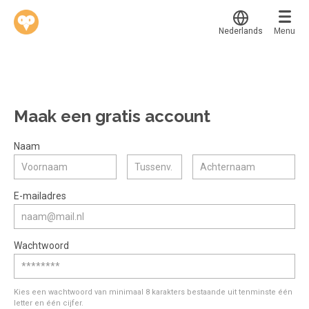
Nederlands
Menu
Translate
Werkvinders
®
Bedrijven
Maak een gratis account
Vacatures
Mijn leerplek
Naam
Voucher verzilveren
Voor mij
Alle onderwerpen
E-mailadres
Account en hulp
Populair
Meer
Start met leren
Favoriet
Wachtwoord
klantenservice@hobp.nl
Blogs
Gestart
Inloggen
Inloggen
Erkend NRTO lid
Afgerond
Aanmelden
Kies een wachtwoord van minimaal 8 karakters bestaande uit tenminste één
Talentbehoud V.S. werving en selectie.
letter en één cijfer.
Certificaten