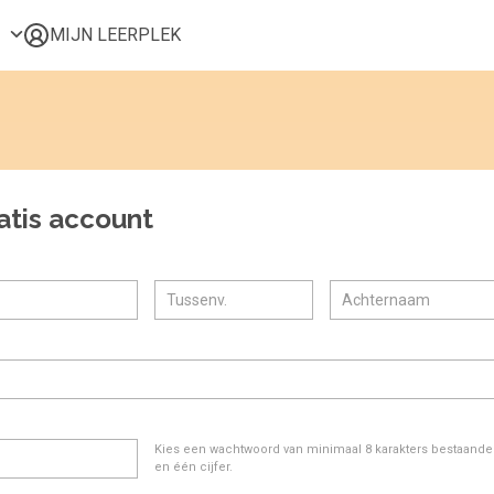
MIJN LEERPLEK
Voor mij
Alle onderwerpen
Populair
Favoriet
atis account
Gestart
Afgerond
Certificaten
Kies een wachtwoord van minimaal 8 karakters bestaande u
en één cijfer.