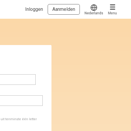
Inloggen
Aanmelden
Nederlands
Menu
Translate
Voucher verzilveren
Account en hulp
Meer
Start met leren
klantenservice@hobp.nl
Blogs
Inloggen
Erkend NRTO lid
Talentbehoud V.S. werving en selectie.
Voorwaarden en Privacy
Veelgestelde vragen
it tenminste één letter