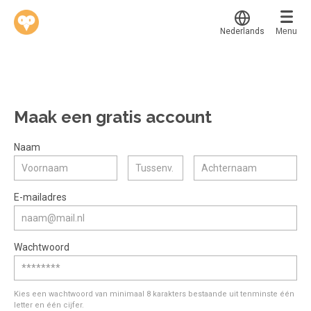
Nederlands
Menu
Translate
Werkvinders
®
Bedrijven
Maak een gratis account
Vacatures
Mijn leerplek
Naam
Voucher verzilveren
Voor mij
Alle onderwerpen
E-mailadres
Account en hulp
Populair
Meer
Start met leren
Favoriet
Wachtwoord
klantenservice@hobp.nl
Blogs
Gestart
Inloggen
Inloggen
Erkend NRTO lid
Afgerond
Aanmelden
Kies een wachtwoord van minimaal 8 karakters bestaande uit tenminste één
Talentbehoud V.S. werving en selectie.
letter en één cijfer.
Certificaten