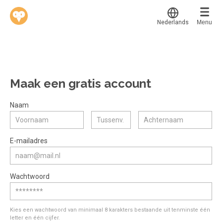
Nederlands
Menu
Translate
Werkvinders
®
Bedrijven
Maak een gratis account
Vacatures
Mijn leerplek
Naam
Voucher verzilveren
Voor mij
Alle onderwerpen
E-mailadres
Account en hulp
Populair
Meer
Start met leren
Favoriet
Wachtwoord
klantenservice@hobp.nl
Blogs
Gestart
Inloggen
Inloggen
Erkend NRTO lid
Afgerond
Aanmelden
Kies een wachtwoord van minimaal 8 karakters bestaande uit tenminste één
Talentbehoud V.S. werving en selectie.
letter en één cijfer.
Certificaten