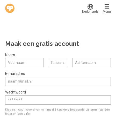
Nederlands
Menu
Translate
Werkvinders
®
Bedrijven
Maak een gratis account
Vacatures
Mijn leerplek
Naam
Voucher verzilveren
Voor mij
Alle onderwerpen
E-mailadres
Account en hulp
Populair
Meer
Start met leren
Favoriet
Wachtwoord
klantenservice@hobp.nl
Blogs
Gestart
Inloggen
Inloggen
Erkend NRTO lid
Afgerond
Aanmelden
Kies een wachtwoord van minimaal 8 karakters bestaande uit tenminste één
Talentbehoud V.S. werving en selectie.
letter en één cijfer.
Certificaten