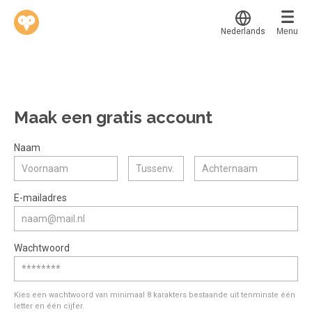
Nederlands
Menu
Translate
Werkvinders
®
Bedrijven
Maak een gratis account
Vacatures
Mijn leerplek
Naam
Voucher verzilveren
Voor mij
Alle onderwerpen
E-mailadres
Account en hulp
Populair
Meer
Start met leren
Favoriet
Wachtwoord
klantenservice@hobp.nl
Blogs
Gestart
Inloggen
Inloggen
Erkend NRTO lid
Afgerond
Aanmelden
Kies een wachtwoord van minimaal 8 karakters bestaande uit tenminste één
Talentbehoud V.S. werving en selectie.
letter en één cijfer.
Certificaten