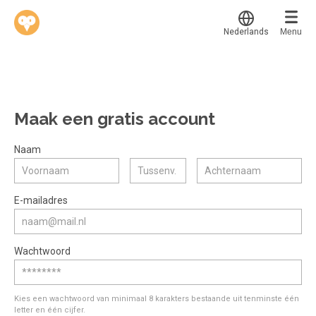
Nederlands
Menu
Translate
Werkvinders
®
Bedrijven
Maak een gratis account
Vacatures
Mijn leerplek
Naam
Voucher verzilveren
Voor mij
Alle onderwerpen
E-mailadres
Account en hulp
Populair
Meer
Start met leren
Favoriet
Wachtwoord
klantenservice@hobp.nl
Blogs
Gestart
Inloggen
Inloggen
Erkend NRTO lid
Afgerond
Aanmelden
Kies een wachtwoord van minimaal 8 karakters bestaande uit tenminste één
Talentbehoud V.S. werving en selectie.
letter en één cijfer.
Certificaten