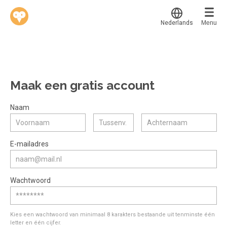
Nederlands
Menu
Translate
Werkvinders
®
Bedrijven
Maak een gratis account
Vacatures
Mijn leerplek
Naam
Voucher verzilveren
Voor mij
Alle onderwerpen
E-mailadres
Account en hulp
Populair
Meer
Start met leren
Favoriet
Wachtwoord
klantenservice@hobp.nl
Blogs
Gestart
Inloggen
Inloggen
Erkend NRTO lid
Afgerond
Aanmelden
Kies een wachtwoord van minimaal 8 karakters bestaande uit tenminste één
Talentbehoud V.S. werving en selectie.
letter en één cijfer.
Certificaten