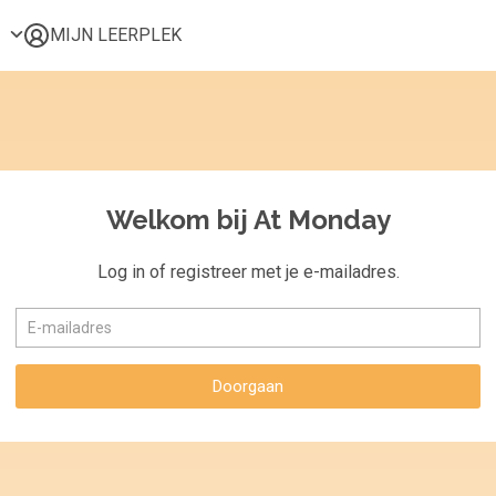
MIJN LEERPLEK
Voor mij
Alle onderwerpen
Populair
Favoriet
Welkom bij At Monday
Gestart
Afgerond
Log in of registreer met je e-mailadres.
Certificaten
Doorgaan