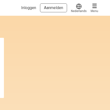
Inloggen
Aanmelden
Nederlands
Menu
Translate
Voucher verzilveren
Account en hulp
Meer
Start met leren
klantenservice@hobp.nl
Blogs
Inloggen
Erkend NRTO lid
Talentbehoud V.S. werving en selectie.
Voorwaarden en Privacy
Veelgestelde vragen