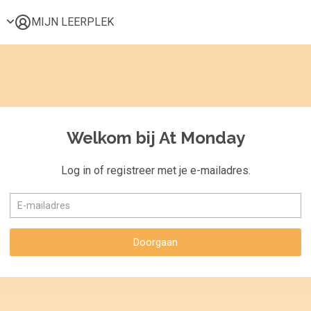
MIJN LEERPLEK
Voor mij
Alle onderwerpen
Populair
Favoriet
Welkom bij At Monday
Gestart
Afgerond
Log in of registreer met je e-mailadres.
Certificaten
Doorgaan