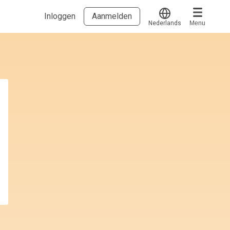
Inloggen
Aanmelden
Nederlands
Menu
Translate
Voucher verzilveren
Account en hulp
Meer
Start met leren
klantenservice@hobp.nl
Blogs
Inloggen
Erkend NRTO lid
Talentbehoud V.S. werving en selectie.
Voorwaarden en Privacy
Veelgestelde vragen