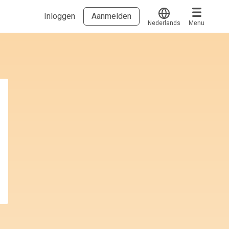
Inloggen
Aanmelden
Nederlands
Menu
Translate
Voucher verzilveren
Account en hulp
Meer
Start met leren
klantenservice@hobp.nl
Blogs
Inloggen
Erkend NRTO lid
Talentbehoud V.S. werving en selectie.
Voorwaarden en Privacy
Veelgestelde vragen