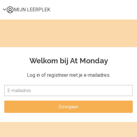
MIJN LEERPLEK
Voor mij
Alle onderwerpen
Populair
Favoriet
Welkom bij At Monday
Gestart
Afgerond
Log in of registreer met je e-mailadres.
Certificaten
Doorgaan