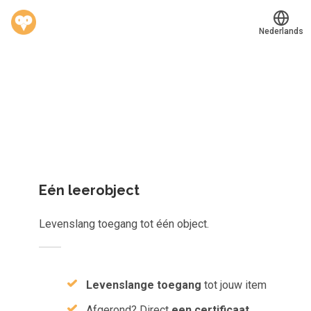
Nederlands
Welk leerplan past jou?
Translate
®
Werkvinders
Kies gericht één los leerobject of krijg toegang tot het
Bedrijven
complete aanbod van
823
e-learnings, scans, audioboeken e
meer.
Vacatures
Mijn leerplek
Eén leerobject
Voucher verzilveren
Levenslang toegang tot één object.
Account en hulp
Meer
Levenslange toegang
tot jouw item
Afgerond? Direct
een certificaat