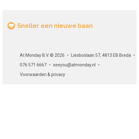
Sneller een nieuwe baan
At Monday B.V. © 2026
Liesboslaan 57, 4813 EB Breda
076 571 6667
seeyou@atmonday.nl
Voorwaarden & privacy