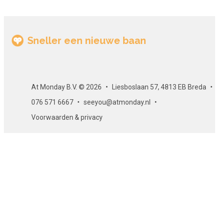
Sneller een nieuwe baan
At Monday B.V. © 2026
Liesboslaan 57, 4813 EB Breda
076 571 6667
seeyou@atmonday.nl
Voorwaarden & privacy