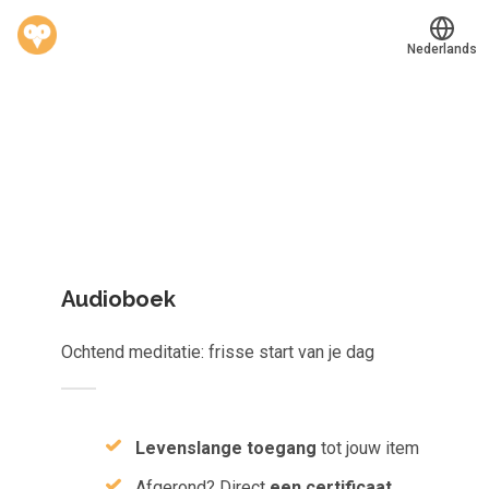
Nederlands
Welk leerplan past jou?
Translate
®
Werkvinders
Kies gericht één los leerobject of krijg toegang tot het
Bedrijven
complete aanbod van
823
e-learnings, scans, audioboeken e
meer.
Vacatures
Mijn leerplek
Audioboek
Voucher verzilveren
Ochtend meditatie: frisse start van je dag
Account en hulp
Meer
Levenslange toegang
tot jouw item
Afgerond? Direct
een certificaat