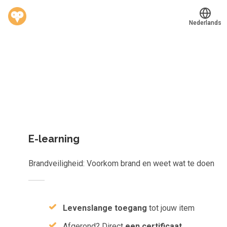
Nederlands
Welk leerplan past jou?
®
Werkvinders
Kies gericht één los leerobject of krijg toegang tot het
Bedrijven
complete aanbod van
823
e-learnings, scans, audioboeken e
meer.
Vacatures
Mijn leerplek
E-learning
Voucher verzilveren
Brandveiligheid: Voorkom brand en weet wat te doen
Account en hulp
Meer
Levenslange toegang
tot jouw item
Afgerond? Direct
een certificaat