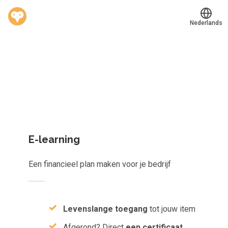
Nederlands
Welk leerplan past jou?
Translate
®
Werkvinders
Kies gericht één los leerobject of krijg toegang tot het
Bedrijven
complete aanbod van
823
e-learnings, scans, audioboeken e
meer.
Vacatures
Mijn leerplek
E-learning
Voucher verzilveren
Een financieel plan maken voor je bedrijf
Account en hulp
Meer
Levenslange toegang
tot jouw item
Afgerond? Direct
een certificaat