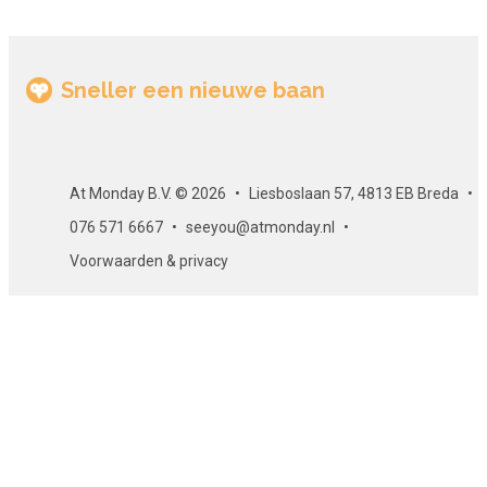
Sneller een nieuwe baan
At Monday B.V. © 2026
Liesboslaan 57, 4813 EB Breda
076 571 6667
seeyou@atmonday.nl
Voorwaarden & privacy