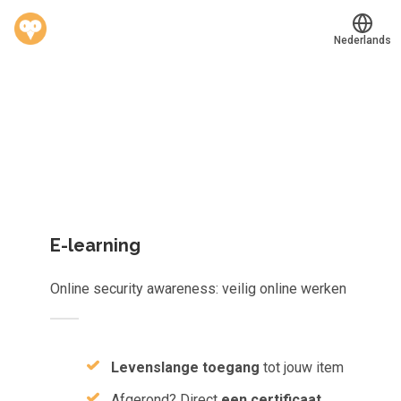
Nederlands
Welk leerplan past jou?
Translate
®
Werkvinders
Kies gericht één los leerobject of krijg toegang tot het
Bedrijven
complete aanbod van
823
e-learnings, scans, audioboeken e
meer.
Vacatures
Mijn leerplek
E-learning
Voucher verzilveren
Online security awareness: veilig online werken
Account en hulp
Meer
Levenslange toegang
tot jouw item
Afgerond? Direct
een certificaat