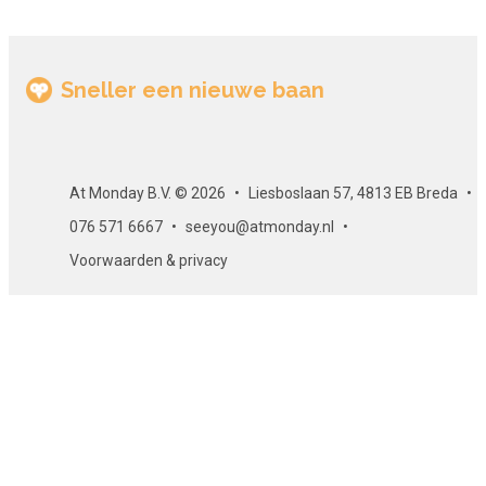
Sneller een nieuwe baan
At Monday B.V. © 2026
Liesboslaan 57, 4813 EB Breda
076 571 6667
seeyou@atmonday.nl
Voorwaarden & privacy