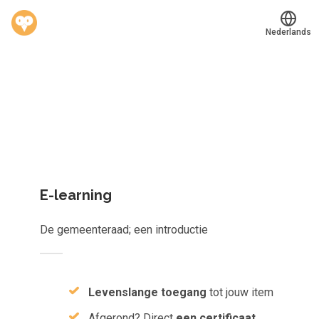
Nederlands
Welk leerplan past jou?
Translate
®
Werkvinders
Kies gericht één los leerobject of krijg toegang tot het
Bedrijven
complete aanbod van
823
e-learnings, scans, audioboeken e
meer.
Vacatures
Mijn leerplek
E-learning
Voucher verzilveren
De gemeenteraad; een introductie
Account en hulp
Meer
Levenslange toegang
tot jouw item
Afgerond? Direct
een certificaat