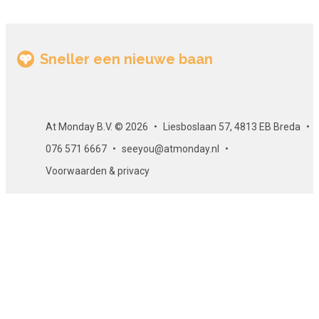
Sneller een nieuwe baan
At Monday B.V. © 2026
Liesboslaan 57, 4813 EB Breda
076 571 6667
seeyou@atmonday.nl
Voorwaarden & privacy