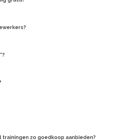
dewerkers?
”?
?
el trainingen zo goedkoop aanbieden?