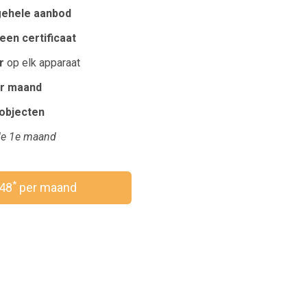
gehele aanbod
een certificaat
r
op elk apparaat
r maand
robjecten
e 1e maand
*
,48
per maand