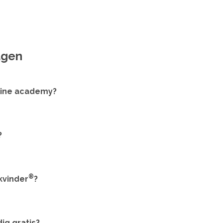
agen
line academy?
?
®
kvinder
?
ig gratis?