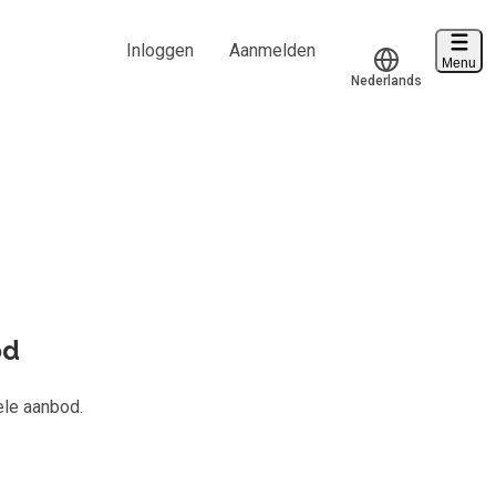
Inloggen
Aanmelden
Menu
Nederlands
Voucher verzilveren
Translate
Account en hulp
d van
823
Start met leren
klantenservice@hobp.nl
Inloggen
od
Meer
ele aanbod.