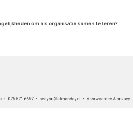
gelijkheden om als organisatie samen te leren?
a
076 571 6667
seeyou@atmonday.nl
Voorwaarden & privacy