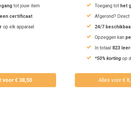
egang
tot jouw item
Toegang tot
het 
een certificaat
Afgerond? Direct
r
op elk apparaat
24/7 beschikbaa
Opzeggen kan
pe
In totaal
823 lee
*50% korting
op d
ct
voor € 38,50
Alles voor € 8
Wil je een vouchercode verzilveren?