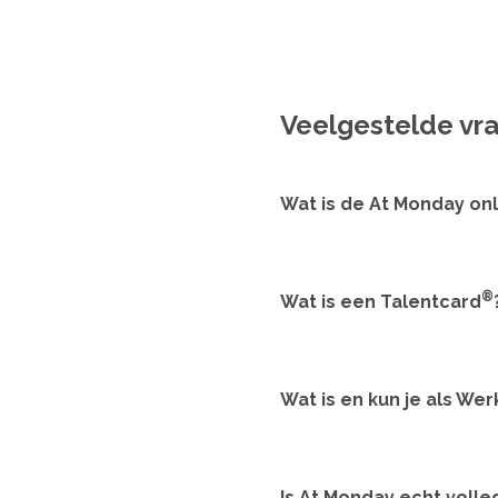
Veelgestelde vr
Wat is de At Monday on
®
Wat is een Talentcard
Wat is en kun je als Wer
Is At Monday echt volled