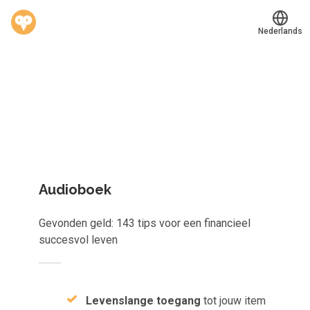
Nederlands
Welk leerplan past jou?
Translate
®
Werkvinders
Kies gericht één los leerobject of krijg toegang tot het
Bedrijven
complete aanbod van
823
e-learnings, scans, audioboeken e
meer.
Vacatures
Mijn leerplek
Audioboek
Voucher verzilveren
Gevonden geld: 143 tips voor een financieel
Account en hulp
succesvol leven
Meer
Levenslange toegang
tot jouw item