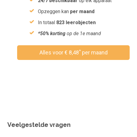
24/7 beschikbaar
op elk apparaat
Opzeggen kan
per maand
In totaal
823 leerobjecten
*50% korting
op de 1e maand
*
Alles voor € 8,48
per maand
Wil je een vouchercode verzilveren?
Veelgestelde vragen