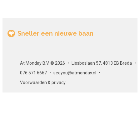
Sneller een nieuwe baan
At Monday B.V. © 2026
Liesboslaan 57, 4813 EB Breda
076 571 6667
seeyou@atmonday.nl
Voorwaarden & privacy