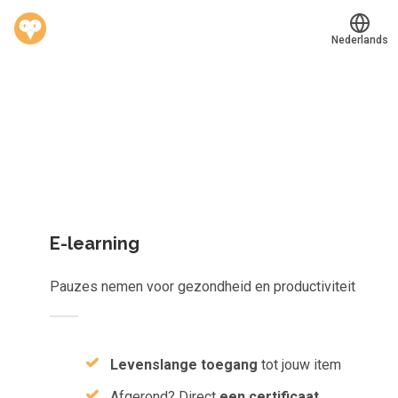
Nederlands
Welk leerplan past jou?
Translate
®
Werkvinders
Kies gericht één los leerobject of krijg toegang tot het
Bedrijven
complete aanbod van
823
e-learnings, scans, audioboeken e
meer.
Vacatures
Mijn leerplek
E-learning
Voucher verzilveren
Pauzes nemen voor gezondheid en productiviteit
Account en hulp
Meer
Levenslange toegang
tot jouw item
Afgerond? Direct
een certificaat