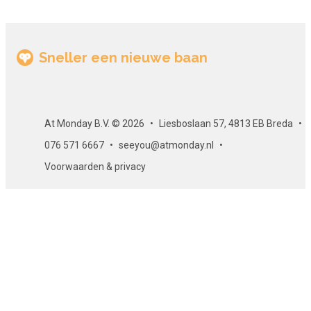
Sneller een nieuwe baan
At Monday B.V. © 2026
Liesboslaan 57, 4813 EB Breda
076 571 6667
seeyou@atmonday.nl
Voorwaarden & privacy