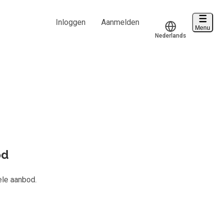
Inloggen
Aanmelden
Menu
Nederlands
Voucher verzilveren
Translate
Account en hulp
d van
823
Start met leren
klantenservice@hobp.nl
Inloggen
od
Meer
ele aanbod.