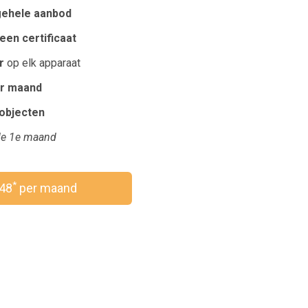
gehele aanbod
een certificaat
r
op elk apparaat
r maand
robjecten
e 1e maand
*
,48
per maand