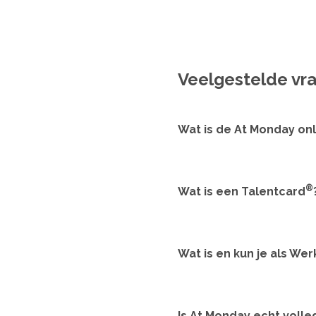
Veelgestelde vr
Wat is de At Monday on
®
Wat is een Talentcard
Wat is en kun je als Wer
Is At Monday echt volled