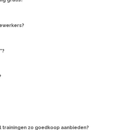
dewerkers?
”?
?
el trainingen zo goedkoop aanbieden?