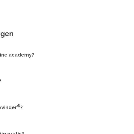
agen
line academy?
?
®
kvinder
?
ig gratis?