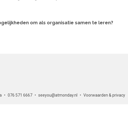
gelijkheden om als organisatie samen te leren?
a
076 571 6667
seeyou@atmonday.nl
Voorwaarden & privacy