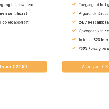
egang
tot jouw item
Toegang tot
het 
een certificaat
Afgerond? Direct
r
op elk apparaat
24/7 beschikbaa
Opzeggen kan
pe
In totaal
823 lee
*50% korting
op d
ct
voor € 22,50
Alles voor € 8
Wil je een vouchercode verzilveren?