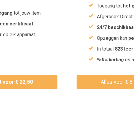
Toegang tot
het 
egang
tot jouw item
Afgerond? Direct
een certificaat
24/7 beschikbaa
r
op elk apparaat
Opzeggen kan
pe
In totaal
823 lee
*50% korting
op d
ct
voor € 22,50
Alles voor € 8
Wil je een vouchercode verzilveren?