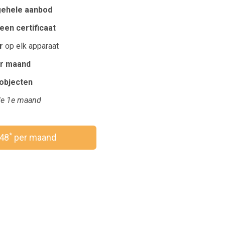
gehele aanbod
een certificaat
r
op elk apparaat
r maand
robjecten
e 1e maand
*
,48
per maand