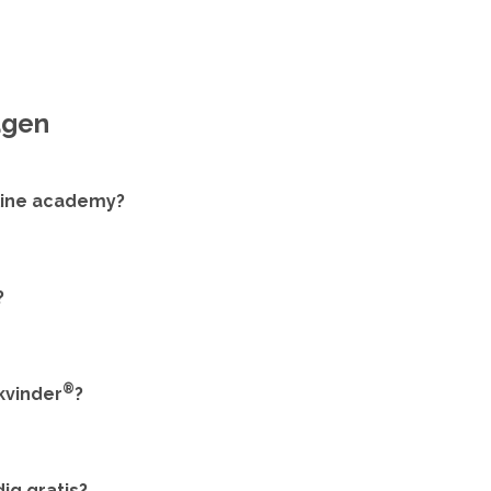
agen
line academy?
?
®
kvinder
?
ig gratis?