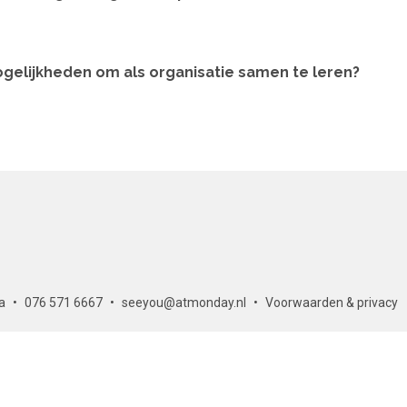
gelijkheden om als organisatie samen te leren?
a
076 571 6667
seeyou@atmonday.nl
Voorwaarden & privacy