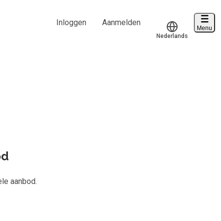
Inloggen
Aanmelden
Menu
Nederlands
Voucher verzilveren
Translate
Account en hulp
d van
823
Start met leren
klantenservice@hobp.nl
Inloggen
od
Meer
ele aanbod.