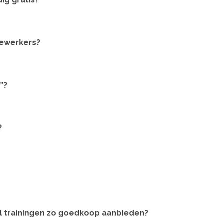
dewerkers?
”?
?
el trainingen zo goedkoop aanbieden?