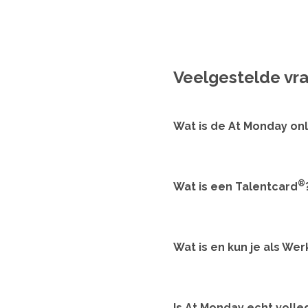
Veelgestelde vr
Wat is de At Monday on
®
Wat is een Talentcard
Wat is en kun je als Wer
Is At Monday echt volled