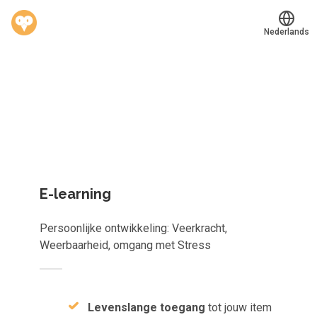
Nederlands
Welk leerplan past jou?
Translate
®
Werkvinders
Kies gericht één los leerobject of krijg toegang tot het
Bedrijven
complete aanbod van
823
e-learnings, scans, audioboeken e
meer.
Vacatures
Mijn leerplek
E-learning
Voucher verzilveren
Persoonlijke ontwikkeling: Veerkracht,
Account en hulp
Weerbaarheid, omgang met Stress
Meer
Levenslange toegang
tot jouw item