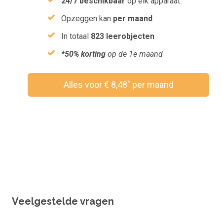
24/7 beschikbaar
op elk apparaat
Opzeggen kan
per maand
In totaal
823 leerobjecten
*50% korting
op de 1e maand
*
Alles voor € 8,48
per maand
Wil je een vouchercode verzilveren?
Veelgestelde vragen