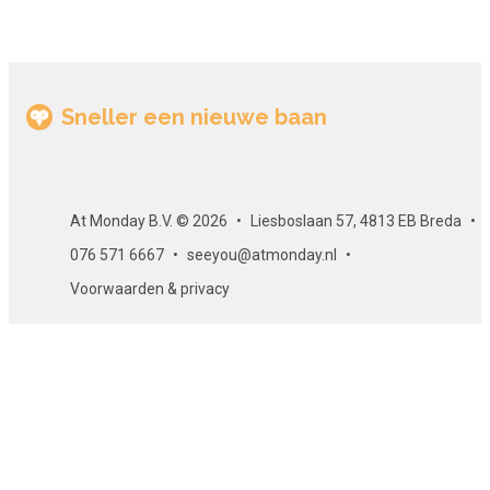
Sneller een nieuwe baan
At Monday B.V. © 2026
Liesboslaan 57, 4813 EB Breda
076 571 6667
seeyou@atmonday.nl
Voorwaarden & privacy