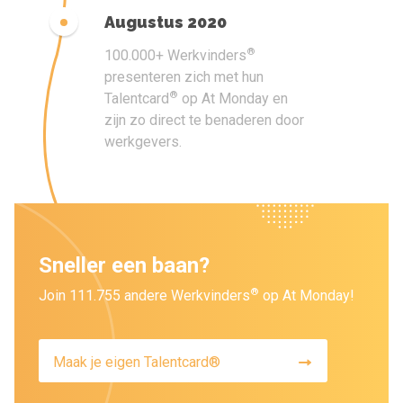
Augustus 2020
®
100.000+ Werkvinders
presenteren zich met hun
®
Talentcard
op At Monday en
zijn zo direct te benaderen door
werkgevers.
Sneller een baan?
®
Join 111.755 andere Werkvinders
op At Monday!
Maak je eigen Talentcard®