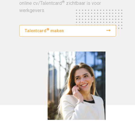
®
online cv/Talentcard
zichtbaar is voor
werkgevers.
®
Talentcard
maken