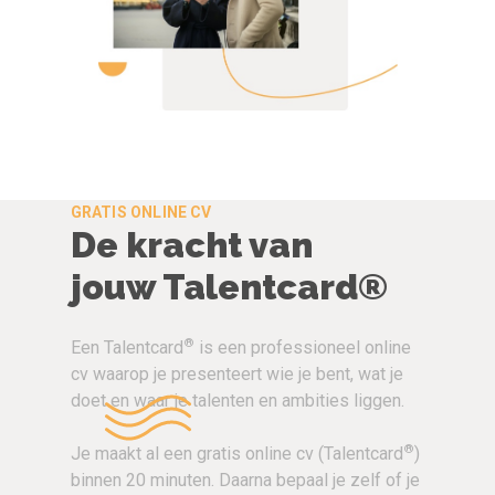
GRATIS ONLINE CV
De kracht van
jouw Talentcard®
®
Een Talentcard
is een professioneel online
cv waarop je presenteert wie je bent, wat je
doet en waar je talenten en ambities liggen.
®
Je maakt al een gratis online cv (Talentcard
)
binnen 20 minuten. Daarna bepaal je zelf of je