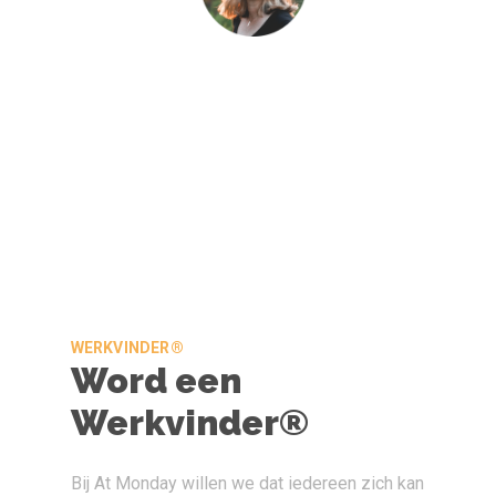
WERKVINDER®
Word een
Werkvinder®
Bij At Monday willen we dat iedereen zich kan