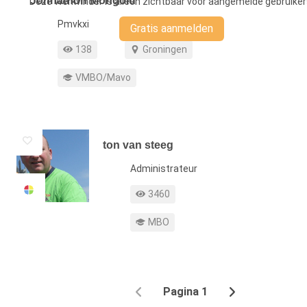
Johnathon Mongold
Deze Werkvinder is alleen zichtbaar voor aangemelde gebruiker
Functie
Pmvkxi
Gratis aanmelden
Profiel weergaven
Werkgebied
138
Groningen
Opleiding
VMBO/Mavo
ton van steeg
Functie
Administrateur
Profiel weergaven
3460
Opleiding
MBO
Pagina 1
Vorige
Volgende