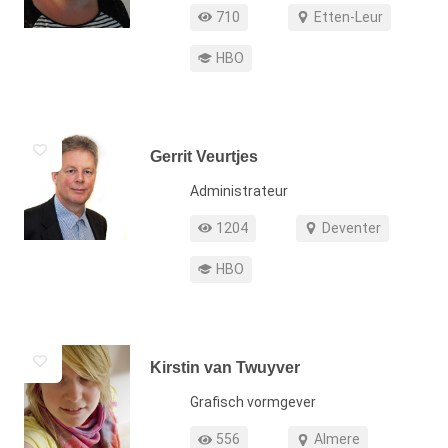
Profiel weergaven
Werkgebied
710
Etten-Leur
Opleiding
HBO
Gerrit Veurtjes
Functie
Administrateur
Profiel weergaven
Werkgebied
1204
Deventer
Opleiding
HBO
Kirstin van Twuyver
Functie
Grafisch vormgever
Profiel weergaven
Werkgebied
556
Almere