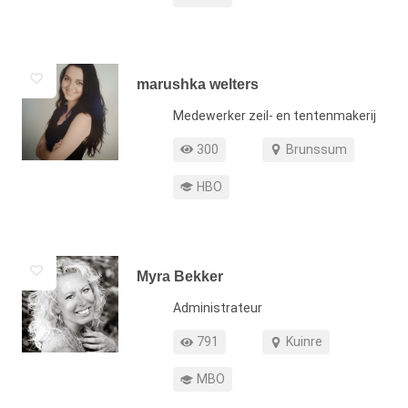
marushka welters
Functie
Medewerker zeil- en tentenmakerij
Profiel weergaven
Werkgebied
300
Brunssum
Opleiding
HBO
Myra Bekker
Functie
Administrateur
Profiel weergaven
Werkgebied
791
Kuinre
Opleiding
MBO