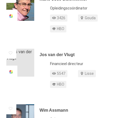
Functie
Opleidingscoördinator
Profiel weergaven
Werkgebied
3426
Gouda
Opleiding
HBO
Jos van der Vlugt
Functie
Financieel directeur
Profiel weergaven
Werkgebied
5547
Lisse
Opleiding
HBO
Wim Assmann