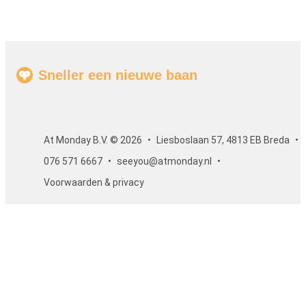
Sneller een nieuwe baan
At Monday B.V. © 2026
Liesboslaan 57, 4813 EB Breda
076 571 6667
seeyou@atmonday.nl
Voorwaarden & privacy