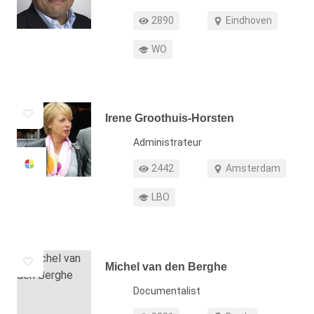
Profiel weergaven
Werkgebied
2890
Eindhoven
Opleiding
WO
Irene Groothuis-Horsten
Functie
Administrateur
Profiel weergaven
Werkgebied
2442
Amsterdam
Opleiding
LBO
Michel van den Berghe
Functie
Documentalist
Profiel weergaven
Werkgebied