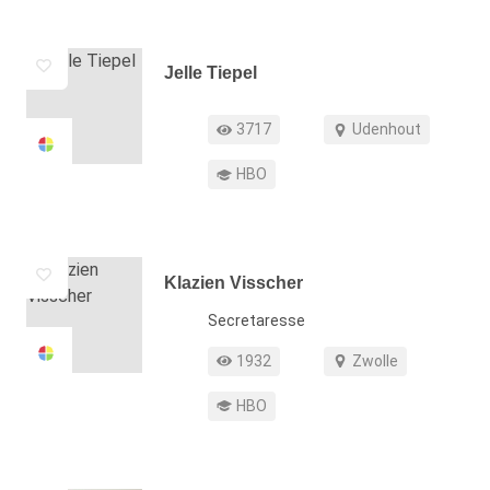
Jelle Tiepel
Functie
Profiel weergaven
Werkgebied
3717
Udenhout
Opleiding
HBO
Klazien Visscher
Functie
Secretaresse
Profiel weergaven
Werkgebied
1932
Zwolle
Opleiding
HBO