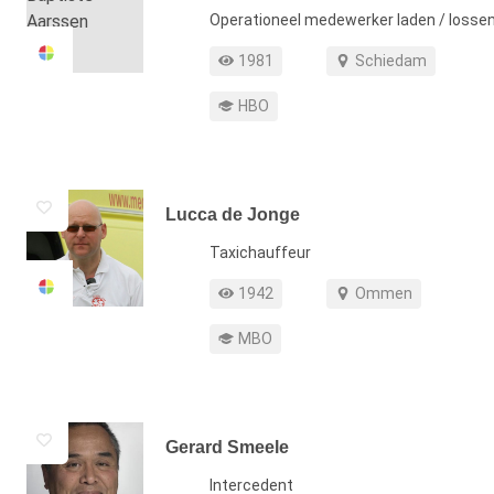
Functie
Operationeel medewerker laden / losse
Profiel weergaven
Werkgebied
1981
Schiedam
Opleiding
HBO
Lucca de Jonge
Functie
Taxichauffeur
Profiel weergaven
Werkgebied
1942
Ommen
Opleiding
MBO
Gerard Smeele
Functie
Intercedent