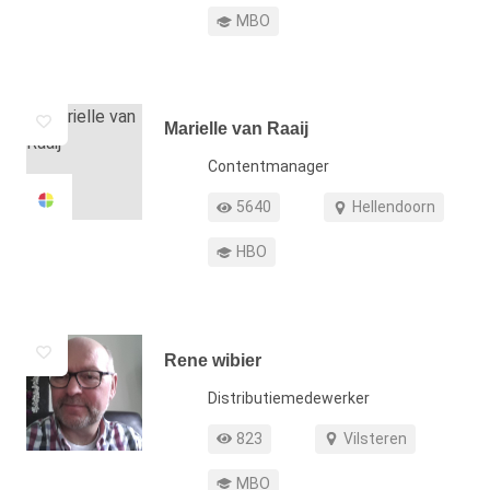
Opleiding
MBO
Marielle van Raaij
Functie
Contentmanager
Profiel weergaven
Werkgebied
5640
Hellendoorn
Opleiding
HBO
Rene wibier
Functie
Distributiemedewerker
Profiel weergaven
Werkgebied
823
Vilsteren
Opleiding
MBO