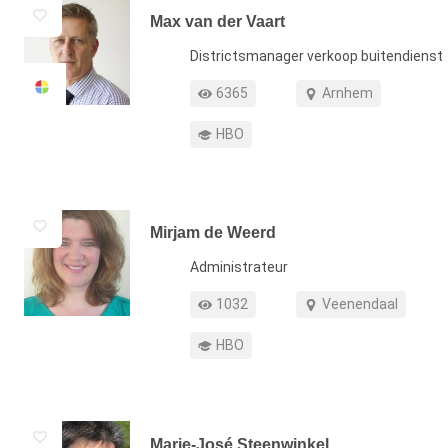
Max van der Vaart
Functie
Districtsmanager verkoop buitendienst
Profiel weergaven
Werkgebied
6365
Arnhem
Opleiding
HBO
Mirjam de Weerd
Functie
Administrateur
Profiel weergaven
Werkgebied
1032
Veenendaal
Opleiding
HBO
Marie-José Steenwinkel