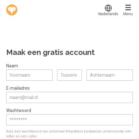
Nederlands
Menu
Translate
Werkvinders
®
Bedrijven
Maak een gratis account
Vacatures
Mijn leerplek
Naam
Voucher verzilveren
Voor mij
Alle onderwerpen
E-mailadres
Account en hulp
Populair
Meer
Start met leren
Favoriet
Wachtwoord
klantenservice@hobp.nl
Blogs
Gestart
Inloggen
Inloggen
Erkend NRTO lid
Afgerond
Aanmelden
Kies een wachtwoord van minimaal 8 karakters bestaande uit tenminste één
Talentbehoud V.S. werving en selectie.
letter en één cijfer.
Certificaten