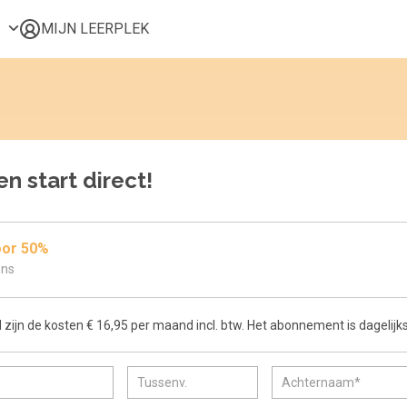
MIJN LEERPLEK
Voor mij
Alle onderwerpen
Populair
Favoriet
n start direct!
Gestart
Afgerond
Certificaten
oor 50%
ons
zijn de kosten € 16,95 per maand incl. btw. Het abonnement is dagelijk