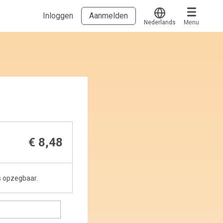
Inloggen
Aanmelden
Nederlands
Menu
Translate
Voucher verzilveren
Account en hulp
Meer
Start met leren
klantenservice@hobp.nl
Blogs
Inloggen
Erkend NRTO lid
Talentbehoud V.S. werving en selectie.
€ 8,48
Voorwaarden en Privacy
Veelgestelde vragen
s opzegbaar.