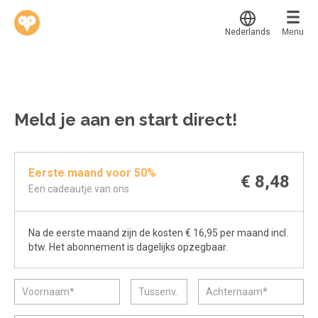
Nederlands
Menu
Translate
Werkvinders
®
Bedrijven
Meld je aan en start direct!
Vacatures
Mijn leerplek
Eerste maand voor 50%
Voucher verzilveren
Voor mij
€ 8,48
Een cadeautje van ons
Alle onderwerpen
Account en hulp
Populair
Na de eerste maand zijn de kosten € 16,95 per maand incl.
Meer
Start met leren
Favoriet
btw. Het abonnement is dagelijks opzegbaar.
klantenservice@hobp.nl
Blogs
Gestart
Inloggen
Inloggen
Erkend NRTO lid
Afgerond
Aanmelden
Talentbehoud V.S. werving en selectie.
Certificaten