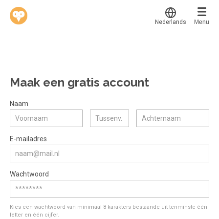
Nederlands
Menu
Translate
Werkvinders
®
Bedrijven
Maak een gratis account
Vacatures
Mijn leerplek
Naam
Voucher verzilveren
Voor mij
Alle onderwerpen
E-mailadres
Account en hulp
Populair
Meer
Start met leren
Favoriet
Wachtwoord
klantenservice@hobp.nl
Blogs
Gestart
Inloggen
Inloggen
Erkend NRTO lid
Afgerond
Aanmelden
Kies een wachtwoord van minimaal 8 karakters bestaande uit tenminste één
Talentbehoud V.S. werving en selectie.
letter en één cijfer.
Certificaten