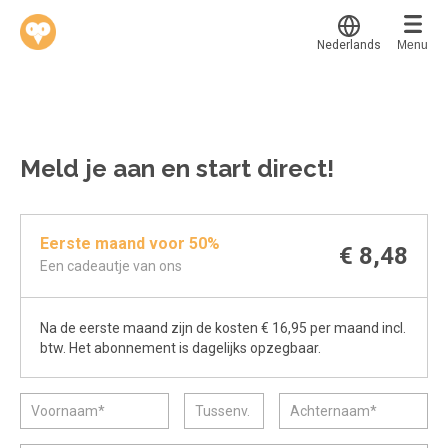
Nederlands
Menu
Translate
Werkvinders
®
Bedrijven
Meld je aan en start direct!
Vacatures
Mijn leerplek
Eerste maand voor 50%
Voucher verzilveren
Voor mij
€ 8,48
Een cadeautje van ons
Alle onderwerpen
Account en hulp
Populair
Na de eerste maand zijn de kosten € 16,95 per maand incl.
Meer
Start met leren
Favoriet
btw. Het abonnement is dagelijks opzegbaar.
klantenservice@hobp.nl
Blogs
Gestart
Inloggen
Inloggen
Erkend NRTO lid
Afgerond
Aanmelden
Talentbehoud V.S. werving en selectie.
Certificaten