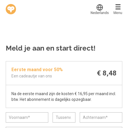
Nederlands
Menu
Translate
Werkvinders
®
Bedrijven
Meld je aan en start direct!
Vacatures
Mijn leerplek
Eerste maand voor 50%
Voucher verzilveren
Voor mij
€ 8,48
Een cadeautje van ons
Alle onderwerpen
Account en hulp
Populair
Na de eerste maand zijn de kosten € 16,95 per maand incl.
Meer
Start met leren
Favoriet
btw. Het abonnement is dagelijks opzegbaar.
klantenservice@hobp.nl
Blogs
Gestart
Inloggen
Inloggen
Erkend NRTO lid
Afgerond
Aanmelden
Talentbehoud V.S. werving en selectie.
Certificaten