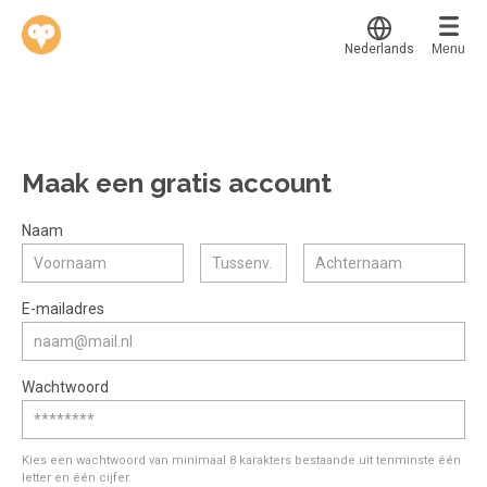
Nederlands
Menu
Translate
Werkvinders
®
Bedrijven
Maak een gratis account
Vacatures
Mijn leerplek
Naam
Voucher verzilveren
Voor mij
Alle onderwerpen
E-mailadres
Account en hulp
Populair
Meer
Start met leren
Favoriet
Wachtwoord
klantenservice@hobp.nl
Blogs
Gestart
Inloggen
Inloggen
Erkend NRTO lid
Afgerond
Aanmelden
Kies een wachtwoord van minimaal 8 karakters bestaande uit tenminste één
Talentbehoud V.S. werving en selectie.
letter en één cijfer.
Certificaten