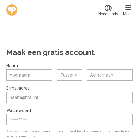
Nederlands
Menu
Translate
Werkvinders
®
Bedrijven
Maak een gratis account
Vacatures
Mijn leerplek
Naam
Voucher verzilveren
Voor mij
Alle onderwerpen
E-mailadres
Account en hulp
Populair
Meer
Start met leren
Favoriet
Wachtwoord
klantenservice@hobp.nl
Blogs
Gestart
Inloggen
Inloggen
Erkend NRTO lid
Afgerond
Aanmelden
Kies een wachtwoord van minimaal 8 karakters bestaande uit tenminste één
Talentbehoud V.S. werving en selectie.
letter en één cijfer.
Certificaten