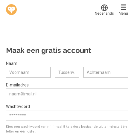
Nederlands
Menu
Translate
Werkvinders
®
Bedrijven
Maak een gratis account
Vacatures
Mijn leerplek
Naam
Voucher verzilveren
Voor mij
Alle onderwerpen
E-mailadres
Account en hulp
Populair
Meer
Start met leren
Favoriet
Wachtwoord
klantenservice@hobp.nl
Blogs
Gestart
Inloggen
Inloggen
Erkend NRTO lid
Afgerond
Aanmelden
Kies een wachtwoord van minimaal 8 karakters bestaande uit tenminste één
Talentbehoud V.S. werving en selectie.
letter en één cijfer.
Certificaten