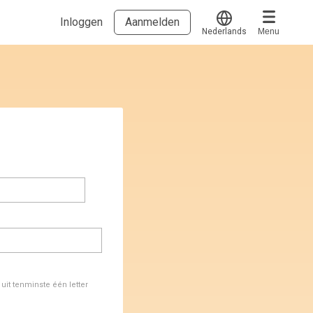
Inloggen
Aanmelden
Nederlands
Menu
Translate
Voucher verzilveren
Account en hulp
Meer
Start met leren
klantenservice@hobp.nl
Blogs
Inloggen
Erkend NRTO lid
Talentbehoud V.S. werving en selectie.
Voorwaarden en Privacy
Veelgestelde vragen
it tenminste één letter