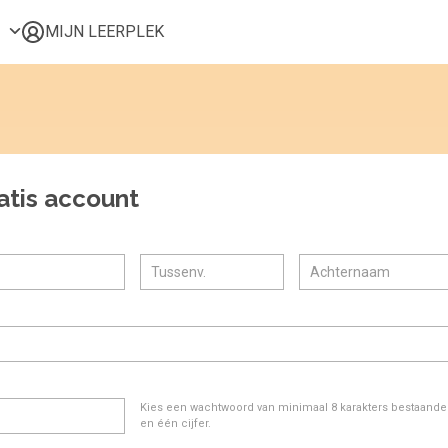
MIJN LEERPLEK
Voor mij
Alle onderwerpen
Populair
Favoriet
atis account
Gestart
Afgerond
Certificaten
Kies een wachtwoord van minimaal 8 karakters bestaande u
en één cijfer.