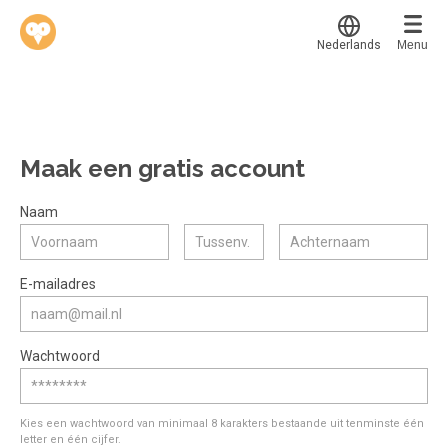
Nederlands
Menu
Werkvinders
®
Bedrijven
Maak een gratis account
Vacatures
Mijn leerplek
Naam
Voucher verzilveren
Voor mij
Alle onderwerpen
E-mailadres
Account en hulp
Populair
Meer
Start met leren
Favoriet
Wachtwoord
klantenservice@hobp.nl
Blogs
Gestart
Inloggen
Inloggen
Erkend NRTO lid
Afgerond
Aanmelden
Kies een wachtwoord van minimaal 8 karakters bestaande uit tenminste één
Talentbehoud V.S. werving en selectie.
letter en één cijfer.
Certificaten