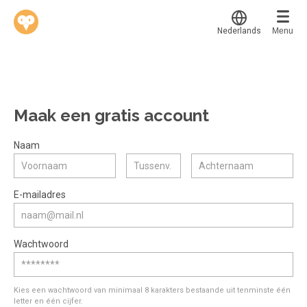
Nederlands
Menu
Translate
Werkvinders
®
Bedrijven
Maak een gratis account
Vacatures
Mijn leerplek
Naam
Voucher verzilveren
Voor mij
Alle onderwerpen
E-mailadres
Account en hulp
Populair
Meer
Start met leren
Favoriet
Wachtwoord
klantenservice@hobp.nl
Blogs
Gestart
Inloggen
Inloggen
Erkend NRTO lid
Afgerond
Aanmelden
Kies een wachtwoord van minimaal 8 karakters bestaande uit tenminste één
Talentbehoud V.S. werving en selectie.
letter en één cijfer.
Certificaten