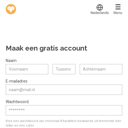
Nederlands
Menu
Translate
Werkvinders
®
Bedrijven
Maak een gratis account
Vacatures
Mijn leerplek
Naam
Voucher verzilveren
Voor mij
Alle onderwerpen
E-mailadres
Account en hulp
Populair
Meer
Start met leren
Favoriet
Wachtwoord
klantenservice@hobp.nl
Blogs
Gestart
Inloggen
Inloggen
Erkend NRTO lid
Afgerond
Aanmelden
Kies een wachtwoord van minimaal 8 karakters bestaande uit tenminste één
Talentbehoud V.S. werving en selectie.
letter en één cijfer.
Certificaten