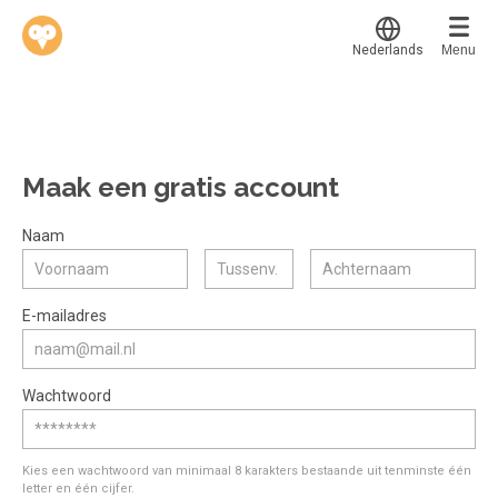
Nederlands
Menu
Translate
Werkvinders
®
Bedrijven
Maak een gratis account
Vacatures
Mijn leerplek
Naam
Voucher verzilveren
Voor mij
Alle onderwerpen
E-mailadres
Account en hulp
Populair
Meer
Start met leren
Favoriet
Wachtwoord
klantenservice@hobp.nl
Blogs
Gestart
Inloggen
Inloggen
Erkend NRTO lid
Afgerond
Aanmelden
Kies een wachtwoord van minimaal 8 karakters bestaande uit tenminste één
Talentbehoud V.S. werving en selectie.
letter en één cijfer.
Certificaten