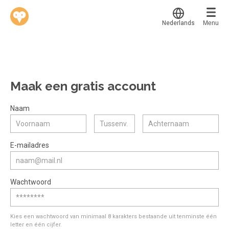
Nederlands
Menu
Translate
Werkvinders
®
Bedrijven
Maak een gratis account
Vacatures
Mijn leerplek
Naam
Voucher verzilveren
Voor mij
Alle onderwerpen
E-mailadres
Account en hulp
Populair
Meer
Start met leren
Favoriet
Wachtwoord
klantenservice@hobp.nl
Blogs
Gestart
Inloggen
Inloggen
Erkend NRTO lid
Afgerond
Aanmelden
Kies een wachtwoord van minimaal 8 karakters bestaande uit tenminste één
Talentbehoud V.S. werving en selectie.
letter en één cijfer.
Certificaten