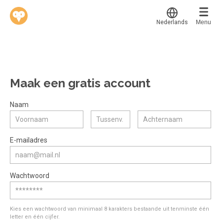
Nederlands
Menu
Translate
Werkvinders
®
Bedrijven
Maak een gratis account
Vacatures
Mijn leerplek
Naam
Voucher verzilveren
Voor mij
Alle onderwerpen
E-mailadres
Account en hulp
Populair
Meer
Start met leren
Favoriet
Wachtwoord
klantenservice@hobp.nl
Blogs
Gestart
Inloggen
Inloggen
Erkend NRTO lid
Afgerond
Aanmelden
Kies een wachtwoord van minimaal 8 karakters bestaande uit tenminste één
Talentbehoud V.S. werving en selectie.
letter en één cijfer.
Certificaten