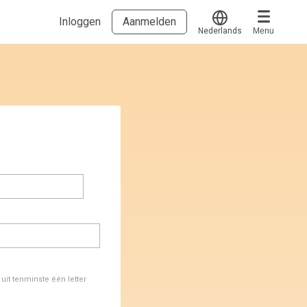
Inloggen
Aanmelden
Nederlands
Menu
Translate
Voucher verzilveren
Account en hulp
Meer
Start met leren
klantenservice@hobp.nl
Blogs
Inloggen
Erkend NRTO lid
Talentbehoud V.S. werving en selectie.
Voorwaarden en Privacy
Veelgestelde vragen
it tenminste één letter