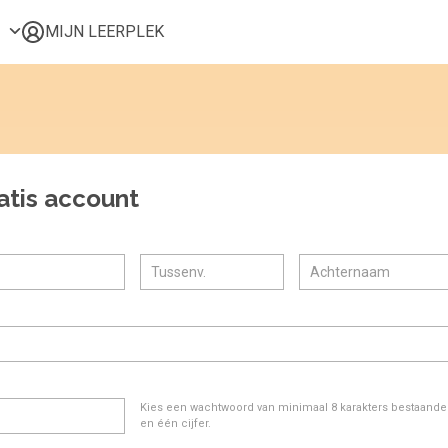
MIJN LEERPLEK
Voor mij
Alle onderwerpen
Populair
Favoriet
atis account
Gestart
Afgerond
Certificaten
Kies een wachtwoord van minimaal 8 karakters bestaande u
en één cijfer.