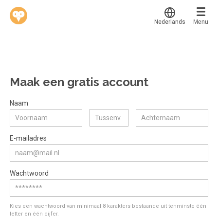
Nederlands
Menu
Translate
Werkvinders
®
Bedrijven
Maak een gratis account
Vacatures
Mijn leerplek
Naam
Voucher verzilveren
Voor mij
Alle onderwerpen
E-mailadres
Account en hulp
Populair
Meer
Start met leren
Favoriet
Wachtwoord
klantenservice@hobp.nl
Blogs
Gestart
Inloggen
Inloggen
Erkend NRTO lid
Afgerond
Aanmelden
Kies een wachtwoord van minimaal 8 karakters bestaande uit tenminste één
Talentbehoud V.S. werving en selectie.
letter en één cijfer.
Certificaten