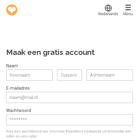
Nederlands
Menu
Translate
Werkvinders
®
Bedrijven
Maak een gratis account
Vacatures
Mijn leerplek
Naam
Voucher verzilveren
Voor mij
Alle onderwerpen
E-mailadres
Account en hulp
Populair
Meer
Start met leren
Favoriet
Wachtwoord
klantenservice@hobp.nl
Blogs
Gestart
Inloggen
Inloggen
Erkend NRTO lid
Afgerond
Aanmelden
Kies een wachtwoord van minimaal 8 karakters bestaande uit tenminste één
Talentbehoud V.S. werving en selectie.
letter en één cijfer.
Certificaten