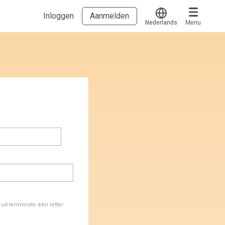
Inloggen
Aanmelden
Nederlands
Menu
Translate
Voucher verzilveren
Account en hulp
Meer
Start met leren
klantenservice@hobp.nl
Blogs
Inloggen
Erkend NRTO lid
Talentbehoud V.S. werving en selectie.
Voorwaarden en Privacy
Veelgestelde vragen
it tenminste één letter