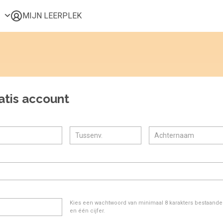
MIJN LEERPLEK
Voor mij
Alle onderwerpen
Populair
Favoriet
atis account
Gestart
Afgerond
Certificaten
Kies een wachtwoord van minimaal 8 karakters bestaande u
en één cijfer.